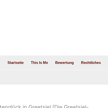
Startseite
This Is Me
Bewertung
Rechtliches
englück in Greetsiel (Die Greetsiel-