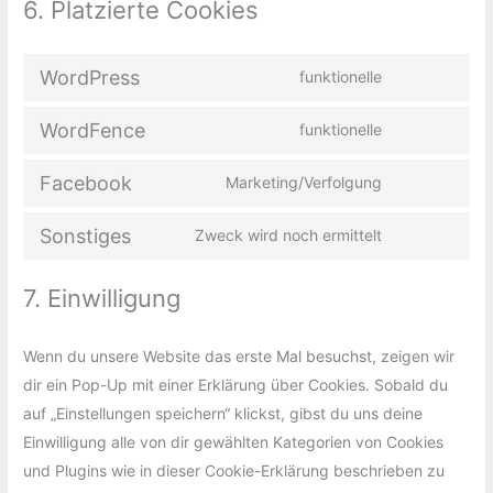
6. Platzierte Cookies
WordPress
funktionelle
Consent
to
WordFence
funktionelle
Consent
service
to
wordpress
Facebook
Marketing/Verfolgung
Consent
service
to
wordfence
Sonstiges
Zweck wird noch ermittelt
Consent
service
to
facebook
7. Einwilligung
service
sonstiges
Wenn du unsere Website das erste Mal besuchst, zeigen wir
dir ein Pop-Up mit einer Erklärung über Cookies. Sobald du
auf „Einstellungen speichern“ klickst, gibst du uns deine
Einwilligung alle von dir gewählten Kategorien von Cookies
und Plugins wie in dieser Cookie-Erklärung beschrieben zu