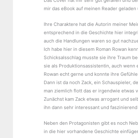
Das Cover hat mir sehr gut gefallen und de
mir das eBook auf meinen Reader geladen 
Ihre Charaktere hat die Autorin meiner Me
entsprechend in die Geschichte hier integri
auch die Handlungen waren so gut nachzu
Ich habe hier in diesem Roman Rowan kenne
Schicksalsschlag musste sie ihre Traum b
sie als Produktionsassistentin, auch wenn e
Rowan echt gerne und konnte ihre Gefühle h
Dann ist da noch Zack, ein Schauspieler, de
man ziemlich flott das er irgendwie etwas ver
Zunächst kam Zack etwas arrogant und selbs
ihn dann sehr interessant und faszinierend
Neben den Protagonisten gibt es noch Nebe
in die hier vorhandene Geschichte einfüge