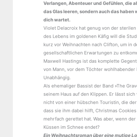
Verlangen, Abenteuer und Gefühlen, die alle
das Glas leeren, sondern auch das haben
dich wartet.
Violet Delacroix hat genug von der sterile
des Lebens im goldenen Käfig will die Stud
kurz vor Weihnachten nach Clifton, um in 
gesellschaftlichen Erwartungen zu entko
Maxwell Hastings ist das komplette Gegente
von Mann, vor dem Töchter wohlhabender F
Unabhängig.
Als ehemaliger Bassist der Band »The Grav
seinem Haus auf den Klippen. Er lässt sic
nicht von einer hübschen Touristin, die der
dass sie ihm dabei hilft, Christmas Cookie
mehrfach gerettet hat. Was aber, wenn der 
Küssen im Schnee endet?
Ein Weihnachtsroman über eine mutige Lon