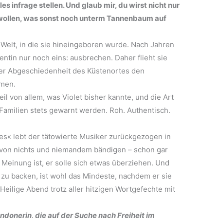
s infrage stellen. Und glaub mir, du wirst nicht nur
 wollen, was sonst noch unterm Tannenbaum auf
n Welt, in die sie hineingeboren wurde. Nach Jahren
entin nur noch eins: ausbrechen. Daher flieht sie
der Abgeschiedenheit des Küstenortes den
mmen.
il von allem, was Violet bisher kannte, und die Art
amilien stets gewarnt werden. Roh. Authentisch.
es« lebt der tätowierte Musiker zurückgezogen in
h von nichts und niemandem bändigen – schon gar
 Meinung ist, er solle sich etwas überziehen. Und
s zu backen, ist wohl das Mindeste, nachdem er sie
Heilige Abend trotz aller hitzigen Wortgefechte mit
donerin, die auf der Suche nach Freiheit im