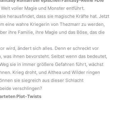
antasy Roman der epischen Fantasy-Reihe »Die
e Welt voller Magie und Monster entführt.
 sie herausfindet, dass sie magische Kräfte hat. Jetzt
, um eine wahre Kriegerin von Thezmarr zu werden,
ber ihre Familie, ihre Magie und das Böse, das die
or wird, ändert sich alles. Denn er schreckt vor
n, was ihnen bevorsteht. Selbst wenn das bedeutet,
Weg sie in immer größere Gefahren führt, wächst
nen. Krieg droht, und Althea und Wilder ringen
Können sie siegreich aus dieser Schlacht
 beide verschlingen?
rteten Plot-Twists