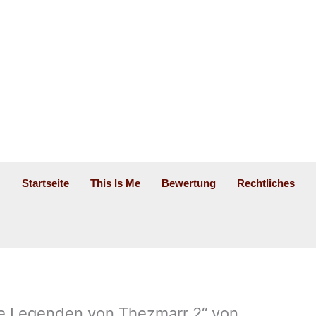
Startseite
This Is Me
Bewertung
Rechtliches
ie Legenden von Thezmarr 2“ von