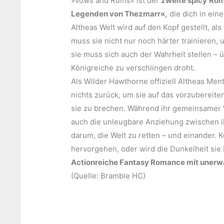
»Vows and Ruins« ist der
zweite spicy
Rom
Legenden von Thezmarr«,
die dich in ein
Altheas Welt wird auf den Kopf gestellt, als
muss sie nicht nur noch härter trainieren
sie muss sich auch der Wahrheit stellen – ü
Königreiche zu verschlingen droht.
Als Wilder Hawthorne offiziell Altheas Ment
nichts zurück, um sie auf das vorzubereite
sie zu brechen. Während ihr gemeinsamer 
auch die unleugbare Anziehung zwischen ih
darum, die Welt zu retten – und einander. 
hervorgehen, oder wird die Dunkelheit sie
Actionreiche Fantasy Romance mit unerwa
(Quelle: Bramble HC)