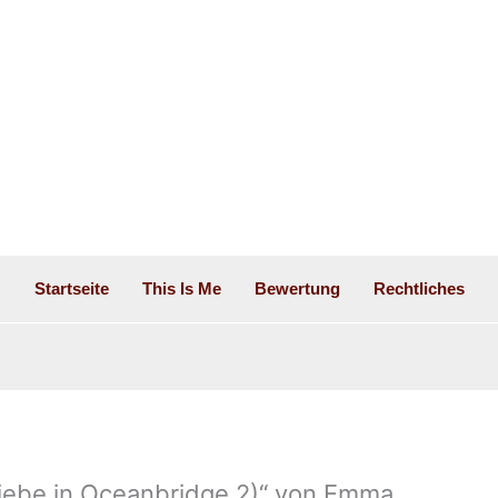
Startseite
This Is Me
Bewertung
Rechtliches
iebe in Oceanbridge 2)“ von Emma