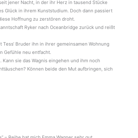
eit jener Nacht, in der ihr Herz in tausend Stücke
zes Glück in ihrem Kunststudium. Doch dann passiert
 diese Hoffnung zu zerstören droht.
kanntschaft Ryker nach Oceanbridge zurück und reißt
rt Tess‘ Bruder ihn in ihrer gemeinsamen Wohnung
n Gefühle neu entfacht.
n. Kann sie das Wagnis eingehen und ihm noch
enttäuschen? Können beide den Mut aufbringen, sich
ge“ – Reihe hat mich Emma Wagner sehr gut