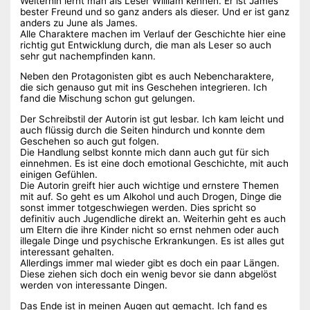
Weiterhin lernt man als Leser William kennen. Er ist James‘
bester Freund und so ganz anders als dieser. Und er ist ganz
anders zu June als James.
Alle Charaktere machen im Verlauf der Geschichte hier eine
richtig gut Entwicklung durch, die man als Leser so auch
sehr gut nachempfinden kann.
Neben den Protagonisten gibt es auch Nebencharaktere,
die sich genauso gut mit ins Geschehen integrieren. Ich
fand die Mischung schon gut gelungen.
Der Schreibstil der Autorin ist gut lesbar. Ich kam leicht und
auch flüssig durch die Seiten hindurch und konnte dem
Geschehen so auch gut folgen.
Die Handlung selbst konnte mich dann auch gut für sich
einnehmen. Es ist eine doch emotional Geschichte, mit auch
einigen Gefühlen.
Die Autorin greift hier auch wichtige und ernstere Themen
mit auf. So geht es um Alkohol und auch Drogen, Dinge die
sonst immer totgeschwiegen werden. Dies spricht so
definitiv auch Jugendliche direkt an. Weiterhin geht es auch
um Eltern die ihre Kinder nicht so ernst nehmen oder auch
illegale Dinge und psychische Erkrankungen. Es ist alles gut
interessant gehalten.
Allerdings immer mal wieder gibt es doch ein paar Längen.
Diese ziehen sich doch ein wenig bevor sie dann abgelöst
werden von interessante Dingen.
Das Ende ist in meinen Augen gut gemacht. Ich fand es