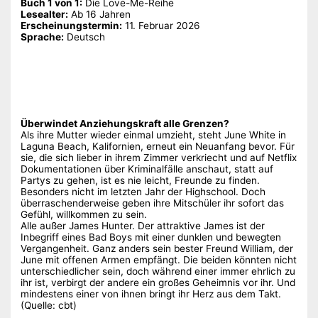
Buch 1 von 1:
‎Die Love-Me-Reihe
Lesealter:
Ab 16 Jahren
Erscheinungstermin:
‎11. Februar 2026
Sprache:
‎Deutsch
Überwindet Anziehungskraft alle Grenzen?
Als ihre Mutter wieder einmal umzieht, steht June White in
Laguna Beach, Kalifornien, erneut ein Neuanfang bevor. Für
sie, die sich lieber in ihrem Zimmer verkriecht und auf Netflix
Dokumentationen über Kriminalfälle anschaut, statt auf
Partys zu gehen, ist es nie leicht, Freunde zu finden.
Besonders nicht im letzten Jahr der Highschool. Doch
überraschenderweise geben ihre Mitschüler ihr sofort das
Gefühl, willkommen zu sein.
Alle außer James Hunter. Der attraktive James ist der
Inbegriff eines Bad Boys mit einer dunklen und bewegten
Vergangenheit. Ganz anders sein bester Freund William, der
June mit offenen Armen empfängt. Die beiden könnten nicht
unterschiedlicher sein, doch während einer immer ehrlich zu
ihr ist, verbirgt der andere ein großes Geheimnis vor ihr. Und
mindestens einer von ihnen bringt ihr Herz aus dem Takt.
(Quelle: cbt)