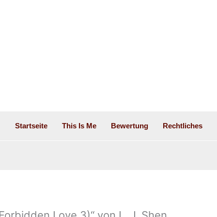
Startseite
This Is Me
Bewertung
Rechtliches
Forbidden Love 3)“ von L. J. Shen