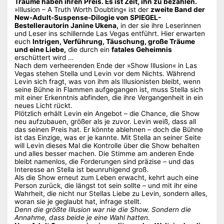
Träume haben ihren Preis. Es ist Zeit, ihn zu bezahlen.
»Illusion – A Truth Worth Doubting« ist der
zweite Band der
New-Adult-Suspense-Dilogie von SPIEGEL-
Bestellerautorin Janine Ukena,
in der sie ihre Leserinnen
und Leser ins schillernde Las Vegas entführt. Hier erwarten
euch
Intrigen, Verführung, Täuschung, große Träume
und eine Liebe,
die durch ein
fatales Geheimnis
erschüttert wird …
Nach dem verheerenden Ende der »Show Illusion« in Las
Vegas stehen Stella und Levin vor dem Nichts. Während
Levin sich fragt, was von ihm als Illusionisten bleibt, wenn
seine Bühne in Flammen aufgegangen ist, muss Stella sich
mit einer Erkenntnis abfinden, die ihre Vergangenheit in ein
neues Licht rückt.
Plötzlich erhält Levin ein Angebot – die Chance, die Show
neu aufzubauen, größer als je zuvor. Levin weiß, dass all
das seinen Preis hat. Er könnte ablehnen – doch die Bühne
ist das Einzige, was er je kannte. Mit Stella an seiner Seite
will Levin dieses Mal die Kontrolle über die Show behalten
und alles besser machen. Die Stimme am anderen Ende
bleibt namenlos, die Forderungen sind präzise – und das
Interesse an Stella ist beunruhigend groß.
Als die Show erneut zum Leben erwacht, kehrt auch eine
Person zurück, die längst tot sein sollte – und mit ihr eine
Wahrheit, die nicht nur Stellas Liebe zu Levin, sondern alles,
woran sie je geglaubt hat, infrage stellt.
Denn die größte Illusion war nie die Show. Sondern die
Annahme, dass beide je eine Wahl hatten.