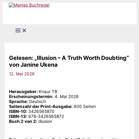
Zum
Inhalt
springen
Gelesen: „Illusion – A Truth Worth Doubting“
von Janine Ukena
12. Mai 2026
Herausgeber: ‎
Knaur TB
Erscheinungstermin:
‎4. Mai 2026
Sprache:
‎Deutsch
Seitenzahl der Print-Ausgabe: ‎
400 Seiten
ISBN-10:
‎3426565870
ISBN-13:
‎978-3426565872
Buch 2 von 2:
Illusion