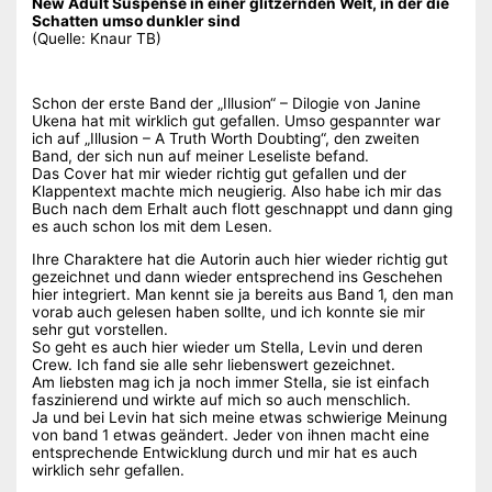
New Adult Suspense in einer glitzernden Welt, in der die
Schatten umso dunkler sind
(Quelle: Knaur TB)
Schon der erste Band der „Illusion“ – Dilogie von Janine
Ukena hat mit wirklich gut gefallen. Umso gespannter war
ich auf „Illusion – A Truth Worth Doubting“, den zweiten
Band, der sich nun auf meiner Leseliste befand.
Das Cover hat mir wieder richtig gut gefallen und der
Klappentext machte mich neugierig. Also habe ich mir das
Buch nach dem Erhalt auch flott geschnappt und dann ging
es auch schon los mit dem Lesen.
Ihre Charaktere hat die Autorin auch hier wieder richtig gut
gezeichnet und dann wieder entsprechend ins Geschehen
hier integriert. Man kennt sie ja bereits aus Band 1, den man
vorab auch gelesen haben sollte, und ich konnte sie mir
sehr gut vorstellen.
So geht es auch hier wieder um Stella, Levin und deren
Crew. Ich fand sie alle sehr liebenswert gezeichnet.
Am liebsten mag ich ja noch immer Stella, sie ist einfach
faszinierend und wirkte auf mich so auch menschlich.
Ja und bei Levin hat sich meine etwas schwierige Meinung
von band 1 etwas geändert. Jeder von ihnen macht eine
entsprechende Entwicklung durch und mir hat es auch
wirklich sehr gefallen.