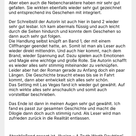
Aber eben auch die Nebencharaktere haben mir sehr gut
gefallen. Sie wirkten ebenfalls wieder sehr gut gezeichnet
und entsprechend ins Geschehen mit integriert.
Der Schreibstil der Autorin ist auch hier in band 2 wieder
sehr gut lesbar. Ich kam abermals flüssig und auch leicht
durch die Seiten hindurch und konnte dem Geschehen so
dann auch sehr gut folgen.
Die Handlung selbst knüpft an Band 1, der mit einem
Cliffhanger geendet hatte, an. Somit ist man als Leser auch
wieder direkt mittendrin. Und auch hier kommt, nach dem
Brand, wieder Spannung auf. Dazu spielen auch Emotionen
und Magie eine wichtige und große Rolle. Sie Autorin schafft
es wieder alles sehr stimmig miteinander zu verknüpfen.
Leider aber hat der Roman gerade zu Anfang doch ein paar
Längen. Die Geschichte braucht etwas bis sie in Fahrt
kommt, dann aber entwickelt sich alles sehr schön.
Das Setting mit Las Vegas fand ich wieder gut gewählt. Auf
mich wirkte alles sehr anschaulich und somit auch
vorstellbar beschrieben.
Das Ende ist dann in meinen Augen sehr gut gewählt. Ich
fand es passt zur gesamten Geschichte und macht die
Dilogie dann doch auch stimmig rund. Als Leser wird man
zufrieden zurück in die Realität entlassen.