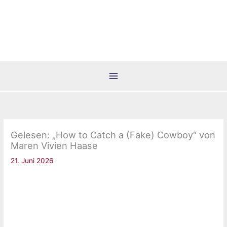
Zum
Inhalt
springen
Gelesen: „How to Catch a (Fake) Cowboy“ von
Maren Vivien Haase
21. Juni 2026