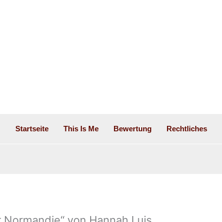
Startseite
This Is Me
Bewertung
Rechtliches
r Normandie“ von Hannah Luis