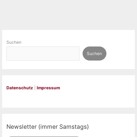
(Summerset
Island
2)“
von
Anja
Saskia
Suchen
Beyer
Suchen
Datenschutz
|
Impressum
Newsletter (immer Samstags)