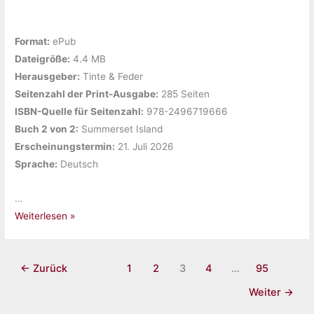
Format:
ePub
Dateigröße:
‎4.4 MB
Herausgeber:
‎Tinte & Feder
Seitenzahl der Print-Ausgabe:
‎285 Seiten
ISBN-Quelle für Seitenzahl:
978-2496719666
Buch 2 von 2:
‎Summerset Island
Erscheinungstermin:
‎21. Juli 2026
Sprache:
‎Deutsch
…
Gelesen:
Weiterlesen »
„Sieben
Jahre
bis
←
Zurück
1
2
3
4
…
95
zu
Weiter
→
dir