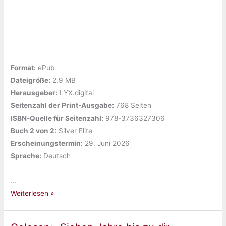
Format:
ePub
Dateigröße:
‎2.9 MB
Herausgeber:
‎LYX.digital
Seitenzahl der Print-Ausgabe:
‎768 Seiten
ISBN-Quelle für Seitenzahl:
‎978-3736327306
Buch 2 von 2:
‎Silver Elite
Erscheinungstermin:
‎29. Juni 2026
Sprache:
‎Deutsch
…
Gelesen:
Weiterlesen »
„Broken
Dove