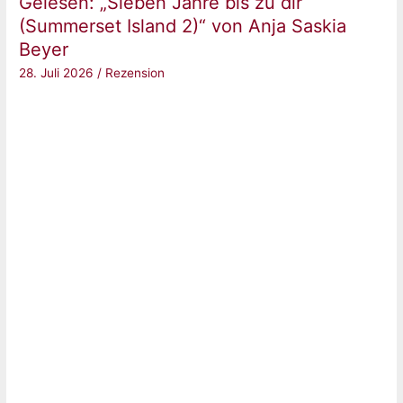
Gelesen: „Sieben Jahre bis zu dir
(Silver
(Summerset Island 2)“ von Anja Saskia
Elite
Beyer
2)“
28. Juli 2026
/
Rezension
von
Dani
Francis