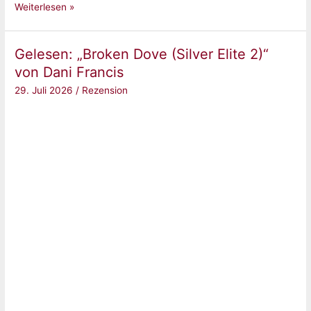
Gelesen:
Weiterlesen »
„Wie
das
Gelesen: „Broken Dove (Silver Elite 2)“
Schweigen
von Dani Francis
vor
29. Juli 2026
/
Rezension
der
Flut
(Chances-
Reihe
3)“
von
Brittainy
Cherry