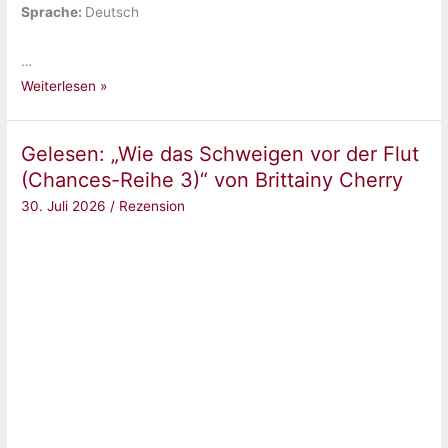
Sprache: ‎
Deutsch
…
Gelesen:
Weiterlesen »
„New
York
Gelesen: „Wie das Schweigen vor der Flut
Dragons:
(Chances-Reihe 3)“ von Brittainy Cherry
Eric
30. Juli 2026
/
Rezension
&
Dana
(New
York-
Football-
Love
5)“
von
Annie
J.