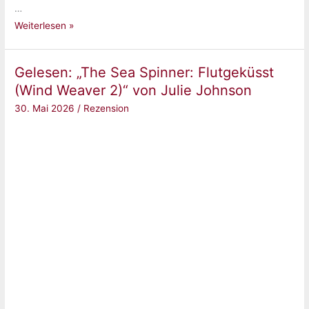
…
Gelesen:
Weiterlesen »
„Forged
in
Gelesen: „The Sea Spinner: Flutgeküsst
Blood
(Wind Weaver 2)“ von Julie Johnson
(Broken
30. Mai 2026
/
Rezension
Bloodlines,
Band
1)“
von
Sadie
Kincaid