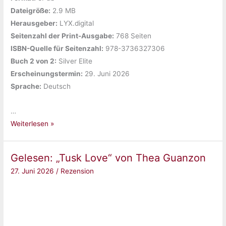
Dateigröße:
‎2.9 MB
Herausgeber:
‎LYX.digital
Seitenzahl der Print-Ausgabe:
‎768 Seiten
ISBN-Quelle für Seitenzahl:
‎978-3736327306
Buch 2 von 2:
‎Silver Elite
Erscheinungstermin:
‎29. Juni 2026
Sprache:
‎Deutsch
…
Gelesen:
Weiterlesen »
„Broken
Dove
Gelesen: „Tusk Love“ von Thea Guanzon
(Silver
27. Juni 2026
/
Rezension
Elite
2)“
von
Dani
Francis