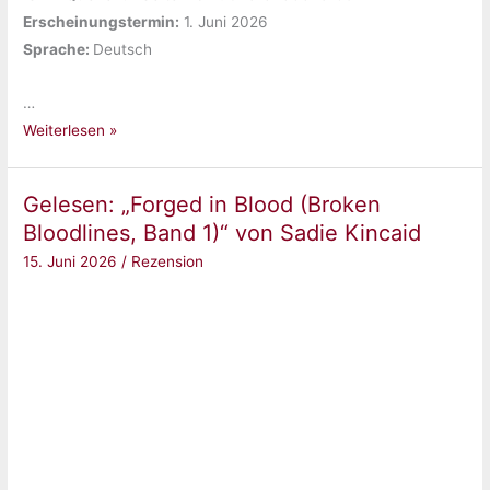
Erscheinungstermin:
‎1. Juni 2026
Sprache: ‎
Deutsch
…
Gelesen:
Weiterlesen »
„Tusk
Love“
Gelesen: „Forged in Blood (Broken
von
Bloodlines, Band 1)“ von Sadie Kincaid
Thea
15. Juni 2026
/
Rezension
Guanzon