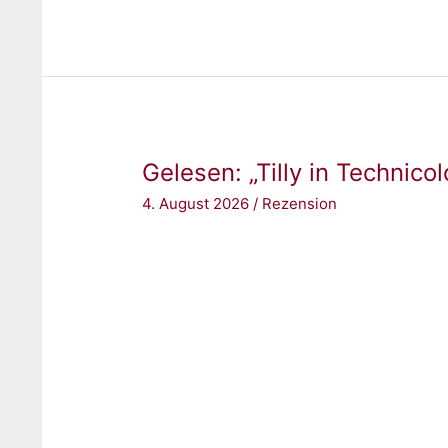
„Something
like
Love
(Chicago
Grizzlies
3)“
Gelesen: „Tilly in Technic
von
Piper
4. August 2026
/
Rezension
Rayne