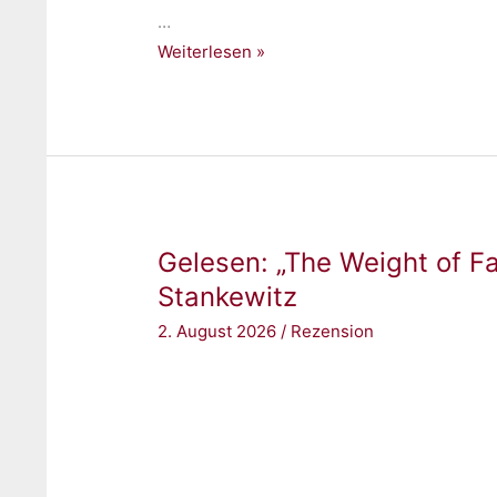
…
Gelesen:
Weiterlesen »
„The
Brave
and
the
Reckless“
von
Gelesen: „The Weight of Fa
Dilan
Dyer
Stankewitz
2. August 2026
/
Rezension