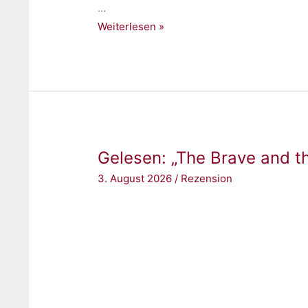
…
Gelesen:
Weiterlesen »
„Tilly
in
Technicolor“
von
Mazey
Eddings
Gelesen: „The Brave and t
3. August 2026
/
Rezension