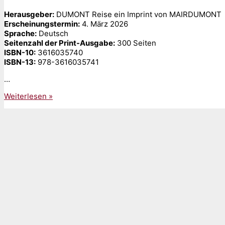
Herausgeber:
‎DUMONT Reise ein Imprint von MAIRDUMONT
Erscheinungstermin:
‎4. März 2026
Sprache:
‎Deutsch
Seitenzahl der Print-Ausgabe:
‎300 Seiten
ISBN-10:
‎3616035740
ISBN-13:
‎978-3616035741
…
Gelesen:
Weiterlesen »
„The
Journey.
Die
Reise
meines
Lebens
(DUMONT
Welt
–
Menschen
–
Reisen)“
von