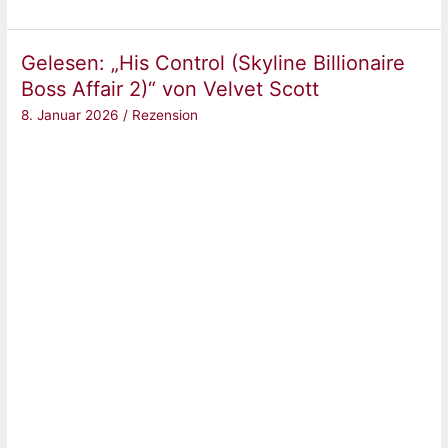
„Remember,
Remember
Gelesen: „His Control (Skyline Billionaire
–
Boss Affair 2)“ von Velvet Scott
Denn
8. Januar 2026
/
Rezension
keine
Tat
ist
je
vergessen“
von
Stefanie
Hasse