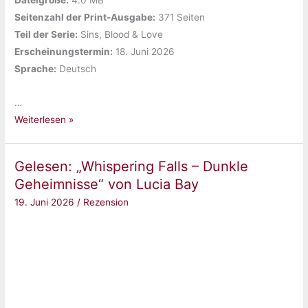
Dateigröße:
‎4.0 MB
Seitenzahl der Print-Ausgabe:
‎371 Seiten
Teil der Serie:
‎Sins, Blood & Love
Erscheinungstermin:
‎18. Juni 2026
Sprache:
‎Deutsch
…
Gelesen:
Weiterlesen »
„Every
Death
Gelesen: „Whispering Falls – Dunkle
You
Geheimnisse“ von Lucia Bay
Take
19. Juni 2026
/
Rezension
(Sins,
Blood
&
Love)“
von
Bonnie