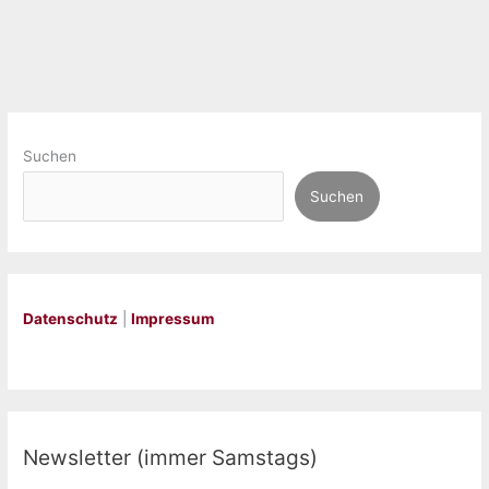
Boss
Affair
2)“
von
Velvet
Suchen
Scott
Suchen
Datenschutz
|
Impressum
Newsletter (immer Samstags)