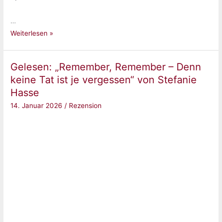
…
Gelesen:
Weiterlesen »
„Whispering
Falls
Gelesen: „Remember, Remember – Denn
–
keine Tat ist je vergessen“ von Stefanie
Dunkle
Hasse
Geheimnisse“
14. Januar 2026
/
Rezension
von
Lucia
Bay