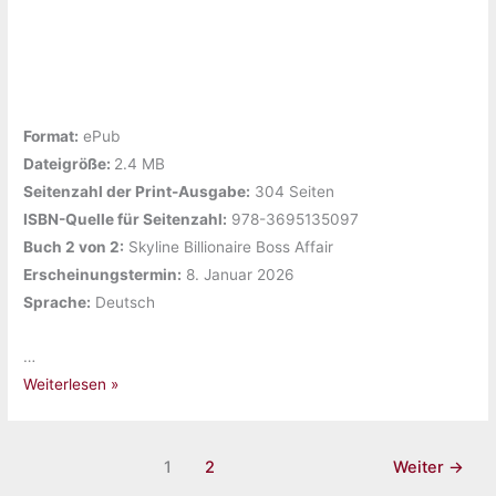
Format:
ePub
Dateigröße: ‎
2.4 MB
Seitenzahl der Print-Ausgabe:
304 Seiten
ISBN-Quelle für Seitenzahl:
978-3695135097
Buch 2 von 2:
‎Skyline Billionaire Boss Affair
Erscheinungstermin:
‎8. Januar 2026
Sprache:
‎Deutsch
…
Gelesen:
Weiterlesen »
„His
Control
(Skyline
1
2
Weiter
→
Billionaire