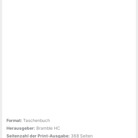
Reihe
2)“
von
Christiana
Kaspar
Format:
Taschenbuch
Herausgeber:
‎Bramble HC
Seitenzahl der Print-Ausgabe:
‎368 Seiten