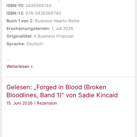
ISBN-10:
‎3426569744
ISBN-13:
‎978-3426569740
Buch 1 von 2:
‎Business Hearts-Reihe
Erscheinungstermin:
‎1. Juli 2026
Originaltitel:
‎A Business Proposal
Sprache:
‎Deutsch
…
Gelesen:
Weiterlesen »
„A
Business
Gelesen: „Forged in Blood (Broken
Proposal
Bloodlines, Band 1)“ von Sadie Kincaid
1:
15. Juni 2026
/
Rezension
Liebe
braucht
keinen
Businessplan
(Business