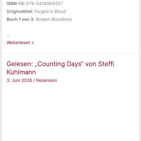
ISBN-13:
‎978-3426569207
Originaltitel:
‎Forged in Blood
Buch 1 von 3:
‎Broken Bloodlines
…
Gelesen:
Weiterlesen »
„Forged
in
Gelesen: „Counting Days“ von Steffi
Blood
Kuhlmann
(Broken
3. Juni 2026
/
Rezension
Bloodlines,
Band
1)“
von
Sadie
Kincaid