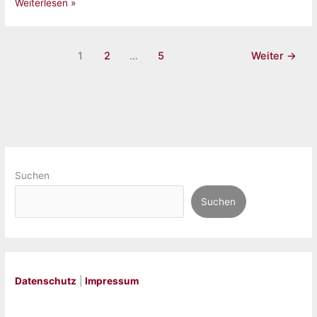
Gelesen:
Weiterlesen »
„Counting
Days“
von
1
2
…
5
Weiter
→
Steffi
Kuhlmann
Suchen
Suchen
Datenschutz
|
Impressum