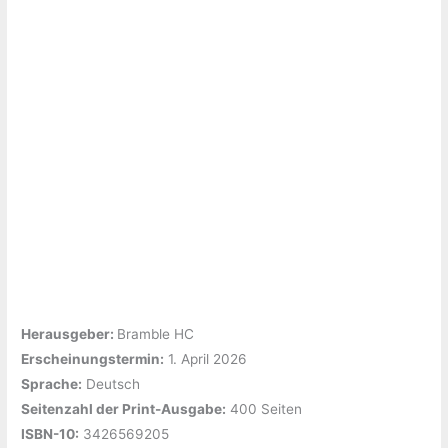
Hearts-
Reihe
1)“
von
Haehwa
Herausgeber: ‎
Bramble HC
Erscheinungstermin:
‎1. April 2026
Sprache:
‎Deutsch
Seitenzahl der Print-Ausgabe:
‎400 Seiten
ISBN-10:
‎3426569205