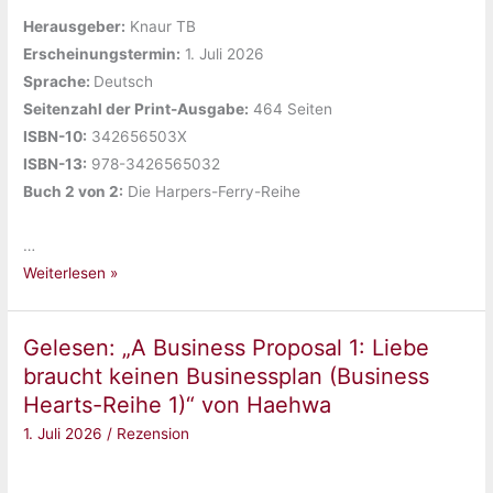
Herausgeber:
‎Knaur TB
Erscheinungstermin:
‎1. Juli 2026
Sprache: ‎
Deutsch
Seitenzahl der Print-Ausgabe:
‎464 Seiten
ISBN-10:
‎342656503X
ISBN-13:
‎978-3426565032
Buch 2 von 2:
‎Die Harpers-Ferry-Reihe
…
Gelesen:
Weiterlesen »
„Silver
Grove.
Gelesen: „A Business Proposal 1: Liebe
Break
braucht keinen Businessplan (Business
Me
Hearts-Reihe 1)“ von Haehwa
Twice
1. Juli 2026
/
Rezension
(Die
Harpers-
Ferry-