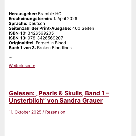
Herausgeber: ‎
Bramble HC
Erscheinungstermin:
‎1. April 2026
Sprache:
‎Deutsch
Seitenzahl der Print-Ausgabe:
‎400 Seiten
ISBN-10:
‎3426569205
ISBN-13:
‎978-3426569207
Originaltitel:
‎Forged in Blood
Buch 1 von 3:
‎Broken Bloodlines
…
Gelesen:
Weiterlesen »
„Forged
in
Blood
(Broken
Bloodlines,
Gelesen: „Pearls & Skulls, Band 1 –
Band
1)“
Unsterblich“ von Sandra Grauer
von
Sadie
11. Oktober 2025
/
Rezension
Kincaid