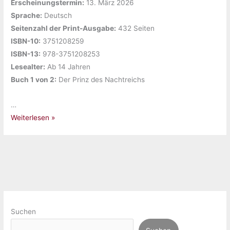
Erscheinungstermin:
‎13. März 2026
Sprache:
‎Deutsch
Seitenzahl der Print-Ausgabe:
‎432 Seiten
ISBN-10:
‎3751208259
ISBN-13:
‎978-3751208253
Lesealter:
‎Ab 14 Jahren
Buch 1 von 2:
‎Der Prinz des Nachtreichs
…
Gelesen:
Weiterlesen »
„Der
Prinz
des
Nachtreichs
1.
Midnight
Spy“
Suchen
von