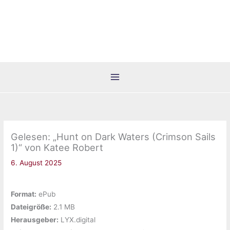
Zum
Inhalt
springen
Gelesen: „Hunt on Dark Waters (Crimson Sails
1)“ von Katee Robert
6. August 2025
Format:
ePub
Dateigröße:
‎2.1 MB
Herausgeber:
‎LYX.digital