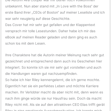
Die Autorin Ava Cooper war mir bisher noch vollkommen
unbekannt. Nun aber stand mit „In Love with the Boss“ der
erste Band ihrer „CEOs of Boston“ auf meiner Leseliste und ich
war sehr neugierig auf diese Geschichte.
Das Cover hat mir sehr gut gefallen und der Klappentext
versprach mir tolle Lesestunden. Daher habe ich mir das
eBook auf meinen Reader geladen und dann ging es auch
schon los mit dem Lesen.
Ihre Charaktere hat die Autorin meiner Meinung nach sehr gut
gezeichnet und entsprechend dann auch ins Geschehen hier
integriert. So konnte ich sie mir sehr gut vorstellen und auch
die Handlungen waren gut nachzuempfinden.
So habe ich hier Riley kennengelernt, die ich gerne mochte.
Eigentlich hat sie ein perfektes Leben und möchte Karriere
machen. Ihr Verlobter macht da aber nicht mit, denn wenn es
nach ihm ginge würde sie nur Hausfrau sein. Doch da macht
Riley nicht mit. Als sie auf den attraktiven CEO Elias trifft gerät
Riley in eine emotionale Ausnahmesituation. Ich konnte mich