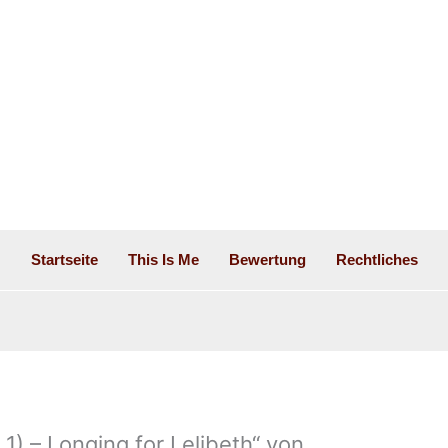
Startseite
This Is Me
Bewertung
Rechtliches
1) – Longing for Lelibeth“ von