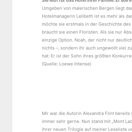
Sie lebt für das Hotel ihrer Familie. Er soll 
Umgeben von malerischen Bergen liegt das
Hotelmanagerin Lelibeth ist es mehr als da
möchte sie erstmals in der Geschichte des 
braucht sie einen Floristen. Als sie nur A
einzige Option. Noah, der nicht nur deutlic
nichts –, sondern ihr auch ungewollt viel 
hat: Er ist der Sohn ihres größten Konkurr
(Quelle: Loewe Intense)
Mir war die Autorin Alexandra Flint bereit
immer sehr gerne. Nun stand mit „Mont Lacr
ihrer neuen Trilogie auf meiner Leseliste u