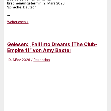
Erscheinungstermin: ‎
2. März 2026
Sprache: ‎
Deutsch
…
Gelesen:
Weiterlesen »
„Novel
Haven
–
Sound
of
Gelesen: „Fall into Dreams (The Club-
Dreams“
von
Empire 1)“ von Amy Baxter
Anabelle
Stehl
10. März 2026
/
Rezension