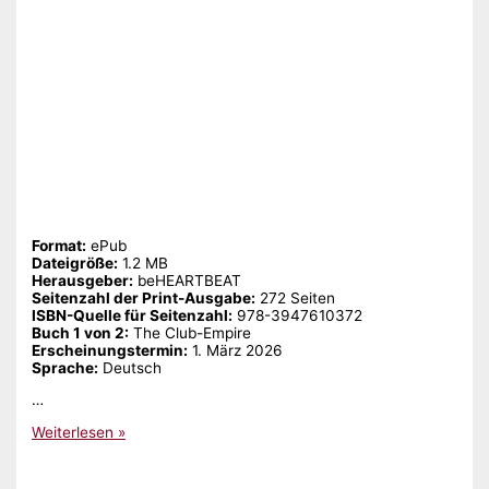
Format:
ePub
Dateigröße:
‎1.2 MB
Herausgeber:
‎beHEARTBEAT
Seitenzahl der Print-Ausgabe:
‎272 Seiten
ISBN-Quelle für Seitenzahl:
‎978-3947610372
Buch 1 von 2:
‎The Club-Empire
Erscheinungstermin:
‎1. März 2026
Sprache:
‎Deutsch
…
Gelesen:
Weiterlesen »
„Fall
into
Dreams