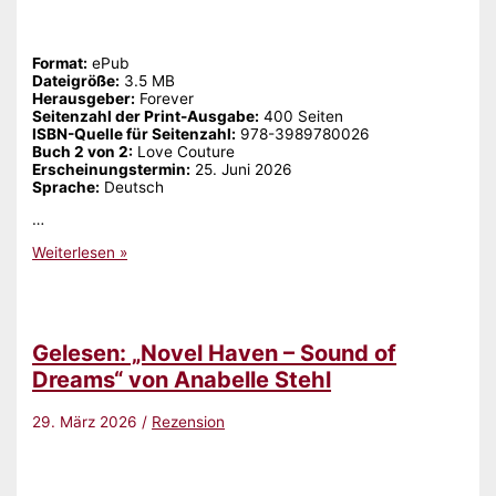
Format:
ePub
Dateigröße:
‎3.5 MB
Herausgeber:
‎Forever
Seitenzahl der Print-Ausgabe:
‎400 Seiten
ISBN-Quelle für Seitenzahl:
‎978-3989780026
Buch 2 von 2:
‎Love Couture
Erscheinungstermin:
‎25. Juni 2026
Sprache:
‎Deutsch
…
Gelesen:
Weiterlesen »
„Les
Bouttiers
–
Wir
sind
Gelesen: „Novel Haven – Sound of
alles
(Love
Dreams“ von Anabelle Stehl
Couture
2)“
29. März 2026
/
Rezension
von
Antonia
Wesseling