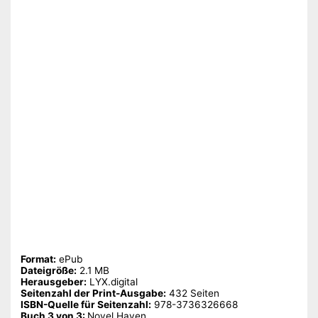
Format:
ePub
Dateigröße:
‎2.1 MB
Herausgeber:
‎LYX.digital
Seitenzahl der Print-Ausgabe:
‎432 Seiten
ISBN-Quelle für Seitenzahl:
‎978-3736326668
Buch 3 von 3: ‎
Novel Haven