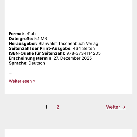
Format:
ePub
Dateigröße:
‎5.1 MB
Herausgeber:
‎Blanvalet Taschenbuch Verlag
Seitenzahl der Print-Ausgabe:
‎464 Seiten
ISBN-Quelle für Seitenzahl:
‎978-3734114205
Erscheinungstermin: ‎
27. Dezember 2025
Sprache: ‎
Deutsch
…
Gelesen:
Weiterlesen »
„Remember,
Remember
–
Denn
keine
1
2
Weiter
→
Tat
ist
je
vergessen“
von
Stefanie