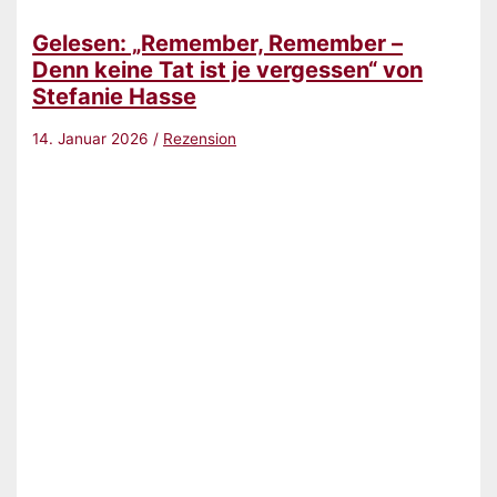
(The
Club-
Gelesen: „Remember, Remember –
Empire
1)“
Denn keine Tat ist je vergessen“ von
von
Stefanie Hasse
Amy
Baxter
14. Januar 2026
/
Rezension