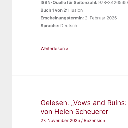
ISBN-Quelle für Seitenzahl:
‎978-3426565
Buch 1 von 2:
‎Illusion
Erscheinungstermin:
‎2. Februar 2026
Sprache:
‎Deutsch
…
Gelesen:
Weiterlesen »
„Illusion
–
A
Lie
Worth
Believing“
Gelesen: „Vows and Ruins
von
Janine
von Helen Scheuerer
Ukena
27. November 2025
/
Rezension