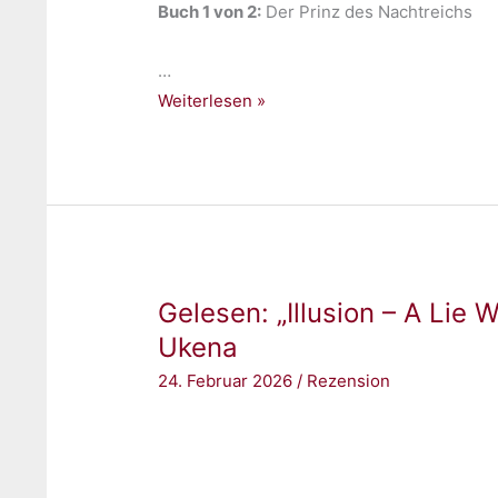
Buch 1 von 2:
‎Der Prinz des Nachtreichs
…
Gelesen:
Weiterlesen »
„Der
Prinz
des
Nachtreichs
1.
Midnight
Gelesen: „Illusion – A Lie 
Spy“
von
Ukena
Sandra
24. Februar 2026
/
Rezension
Regnier