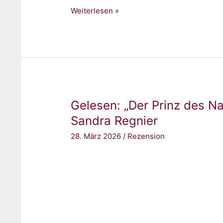
Gelesen:
Weiterlesen »
„Forged
in
Blood
(Broken
Bloodlines,
Band
Gelesen: „Der Prinz des Na
1)“
von
Sandra Regnier
Sadie
28. März 2026
/
Rezension
Kincaid